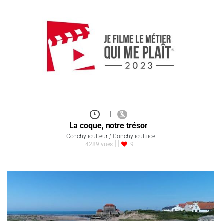
|
La coque, notre trésor
Conchyliculteur / Conchylicultrice
4289 vues
9