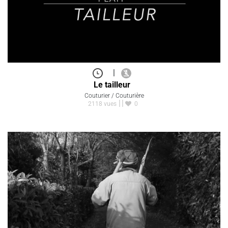
|
Le tailleur
Couturier / Couturière
2118 vues
0