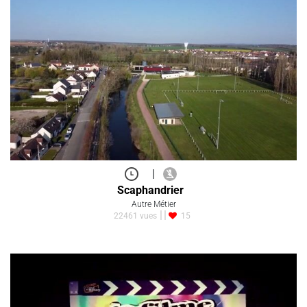
|
Scaphandrier
Autre Métier
22461 vues
15