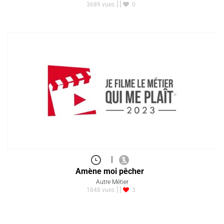
3689 vues
0
|
Amène moi pêcher
Autre Métier
1848 vues
3