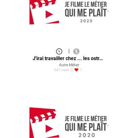
|
J'irai travailler chez ... les ostr…
Autre Métier
661 vues
1