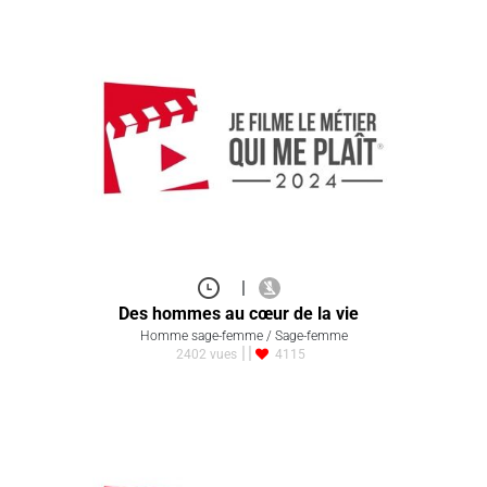
|
Des hommes au cœur de la vie
Homme sage-femme / Sage-femme
2402 vues
4115