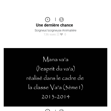
|
Une dernière chance
Soigneur/soigneuse Animalière
136 vues
0