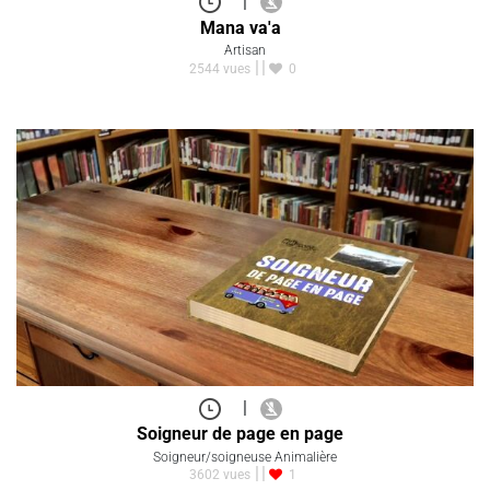
|
Mana va'a
Artisan
2544 vues
0
|
Soigneur de page en page
Soigneur/soigneuse Animalière
3602 vues
1