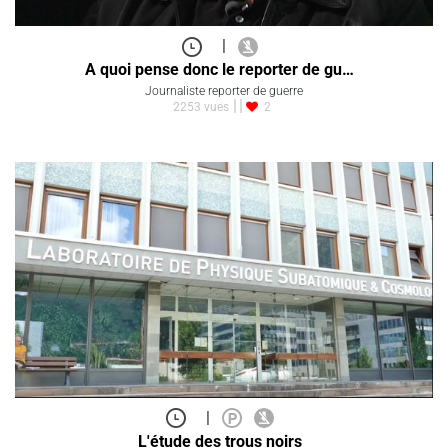
|
A quoi pense donc le reporter de gu…
Journaliste reporter de guerre
2253 vues
2
|
L'étude des trous noirs