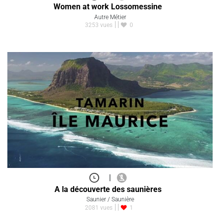
Women at work Lossomessine
Autre Métier
3253 vues
0
|
A la découverte des saunières
Saunier / Saunière
2081 vues
1