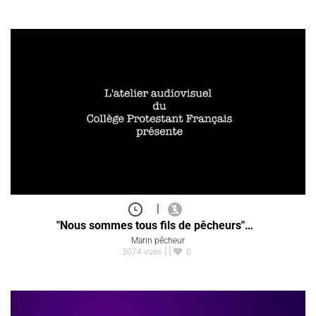
|
"Nous sommes tous fils de pêcheurs"…
Marin pêcheur
3074 vues
0