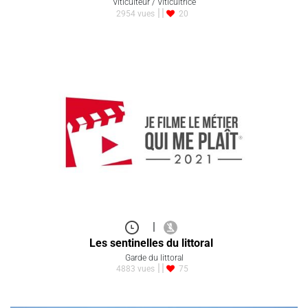
Viticulteur / Viticultrice
2954 vues
20
|
Les sentinelles du littoral
Garde du littoral
4883 vues
75