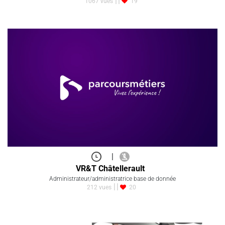
1067 vues
19
|
VR&T Châtellerault
Administrateur/administratrice base de donnée
212 vues
20