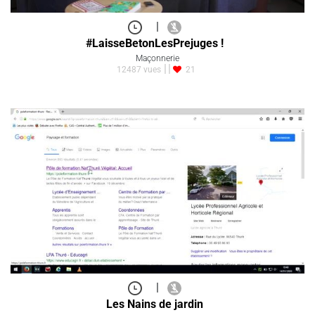
|
#LaisseBetonLesPrejuges !
Maçonnerie
12487 vues
21
|
Les Nains de jardin