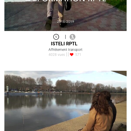
|
ISTELI RPTL
Affrètement transport
4028 vues
571