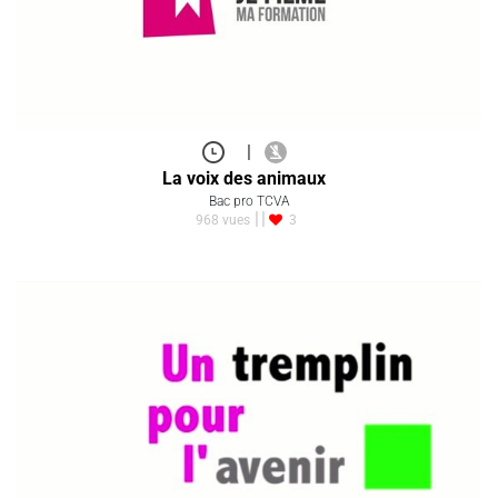
|
La voix des animaux
Bac pro TCVA
968 vues
3