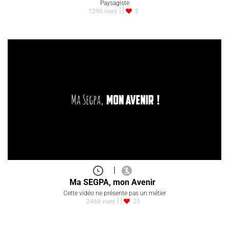
Paysagiste
1290 vues
2
|
Ma SEGPA, mon Avenir
Cette vidéo ne présente pas un métier
2468 vues
25