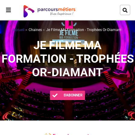
Accueil
Chaines
Je Filme Ma Formation - Trophées Or-Diamant
JE FILME MA
FORMATION - TROPHÉES
OR-DIAMANT
S'ABONNER