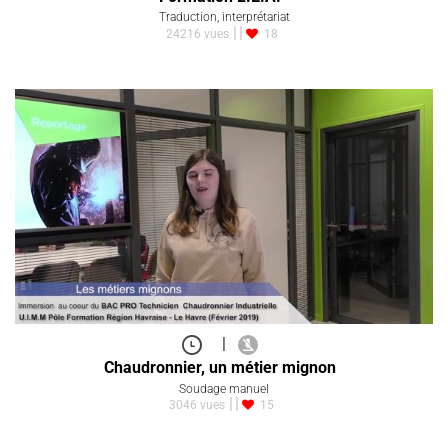
Traduction, interprétariat
24216 vues
18
|
Chaudronnier, un métier mignon
Soudage manuel
3046 vues
15