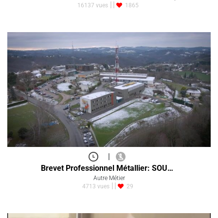
16137 vues
1865
|
Brevet Professionnel Métallier: SOU…
Autre Métier
4713 vues
29