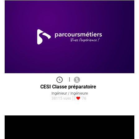
|
CESI Classe préparatoire
Ingénieur / Ingénieure
38115 vues
76