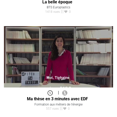
La belle époque
BTS Europlastics
1418 vues
0
|
Ma thèse en 3 minutes avec EDF
Formation aux métiers de l'énergie
557 vues
0