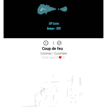
|
Coup de feu
Cuisinier / Cuisinière
1268 vues
8