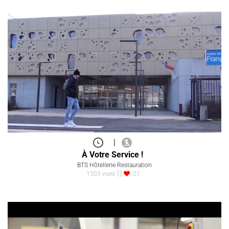
|
À Votre Service !
BTS Hôtellerie Restauration
1503 vues
21