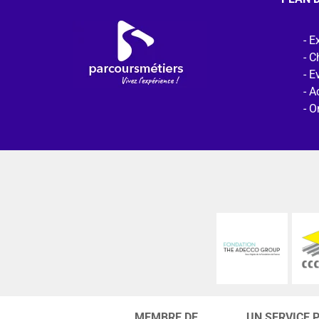
Ex
C
E
Ac
O
MEMBRE DE
UN SERVICE 