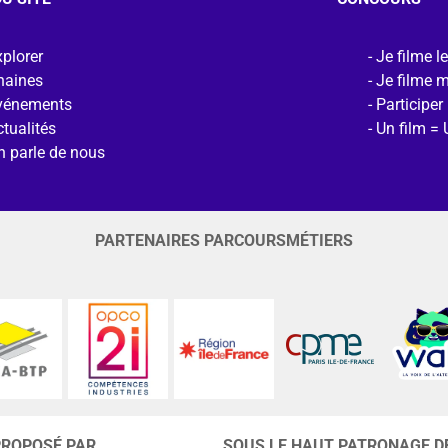
plorer
Je filme l
haines
Je filme 
vénements
Participer
tualités
Un film = 
n parle de nous
PARTENAIRES PARCOURSMÉTIERS
PROPOSÉ PAR
SOUS LE HAUT PATRONAGE D