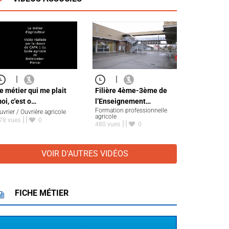
|
|
e métier qui me plait
Filière 4ème-3ème de
oi, c'est o…
l’Enseignement…
Formation professionnelle
uvrier / Ouvrière agricole
agricole
78 vues
0
480 vues
0
VOIR D'AUTRES VIDÉOS
FICHE MÉTIER