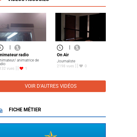
|
|
nimateur radio
On Air
nimateur/ animatrice de
Journaliste
adio
2198 vues
0
132 vues
1
VOIR D'AUTRES VIDÉOS
FICHE MÉTIER