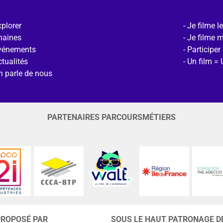
plorer
Je filme l
haines
Je filme 
vénements
Participer
tualités
Un film = 
n parle de nous
PARTENAIRES PARCOURSMÉTIERS
PROPOSÉ PAR
SOUS LE HAUT PATRONAGE D