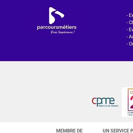
Ex
C
E
Ac
O
MEMBRE DE
UN SERVICE 